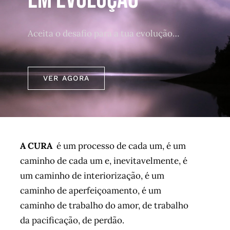
About me / therapies
Aceita o desafio para a tua evolução…
VER AGORA
A CURA
é um processo de cada um, é um
caminho de cada um e, inevitavelmente, é
um caminho de interiorização, é um
caminho de aperfeiçoamento, é um
caminho de trabalho do amor, de trabalho
da pacificação, de perdão.