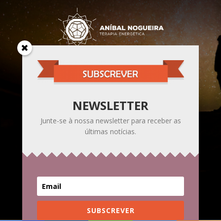
Sou um caminhante da Luz,
na senda do Despertar da Consciência
para a Unidade.
NEWSLETTER
Junte-se à nossa newsletter para receber as
últimas notícias.
© Copyright 2015 - 2026 | Aníbal Nogueira |
Política de
Privacidade
| Todos os direitos reservados | Design
Site na Mão
SUBSCREVER