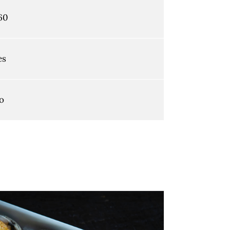
60
es
o