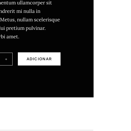
entum ullamcorper sit
rerit mi nulla in
 Metus, nullam scelerisque
dui pretium pulvinar.
i amet.
ADICIONAR
tidade
ornia
s