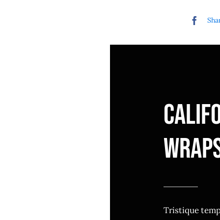
Shar
Calif
Wrap
Tristique tem