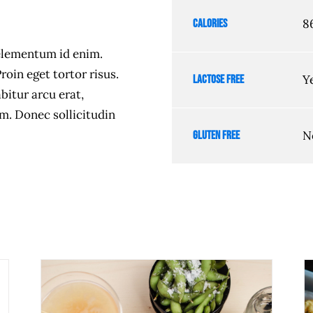
8
Calories
, elementum id enim.
oin eget tortor risus.
Y
Lactose free
bitur arcu erat,
em. Donec sollicitudin
N
Gluten free