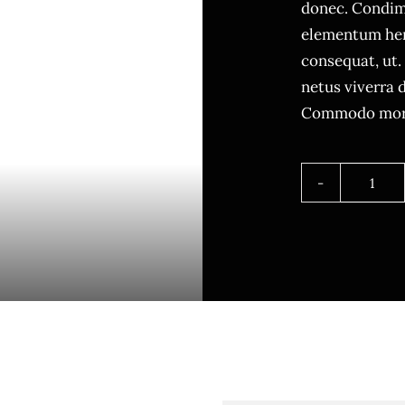
donec. Condim
elementum hend
consequat, ut.
netus viverra 
Commodo morb
Quan
de
Calif
Wrap