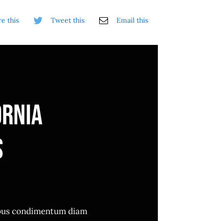
e this
Tweet this
Email this
ornia
s
pus condimentum diam