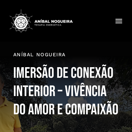
Skip
to
content
Toggl
Navig
Sobre mim
Terapia
ANÍBAL NOGUEIRA
IMERSÃO DE CONEXÃO
Livros
INTERIOR – VIVÊNCIA
Formação
DO AMOR E COMPAIXÃO
Inspirações
Contactos