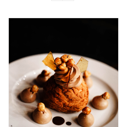
About me / therapies
ADICIONAR
/
DETALHES