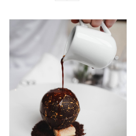
About me / therapies
ADICIONAR
/
DETALHES