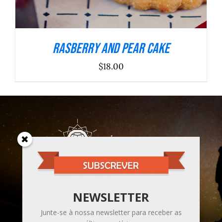
Rasberry And Pear Cake
$
18.00
Sou um caminhante da Luz,
na senda do Despertar da Consciência
NEWSLETTER
para a Unidade.
Junte-se à nossa newsletter para receber as