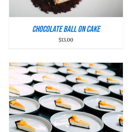
Chocolate Ball On Cake
$
13.00
ADICIONAR
/
DETALHES