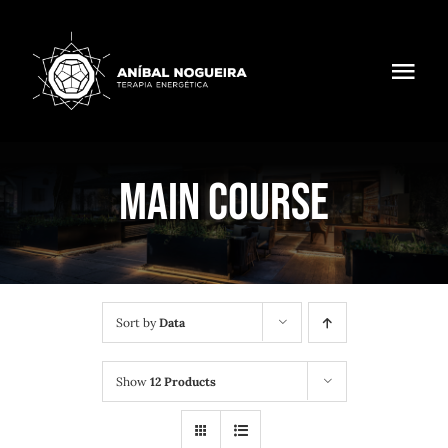
Skip
to
content
Toggl
Navig
Sobre mim
MAIN COURSE
Terapia
Livros
Formação
Sort by
Data
Inspirações
Show
12 Products
Contactos