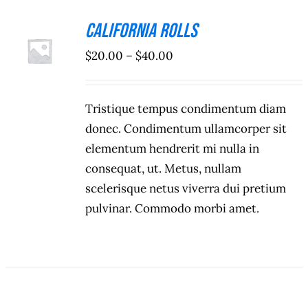
California Rolls
VER
OPÇÕES
Price
$
20.00
–
$
40.00
/
range:
DETALHES
$20.00
Tristique tempus condimentum diam
through
donec. Condimentum ullamcorper sit
$40.00
elementum hendrerit mi nulla in
consequat, ut. Metus, nullam
scelerisque netus viverra dui pretium
pulvinar. Commodo morbi amet.