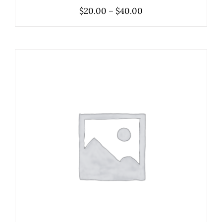
Price
$
20.00
–
$
40.00
range:
$20.00
through
$40.00
ADICIONAR
/
DETALHES