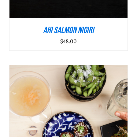
Ahi Salmon Nigiri
$
48.00
ADICIONAR
/
DETALHES