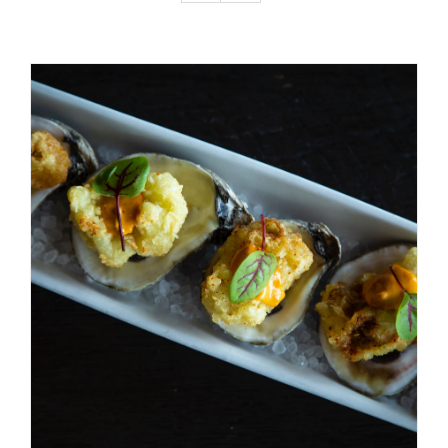
About me / therapies
ADICIONAR
/
DETALHES