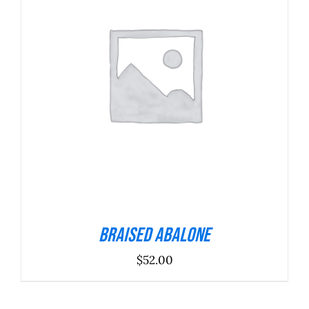
ADICIONAR
/
DETALHES
Braised Abalone
$
52.00