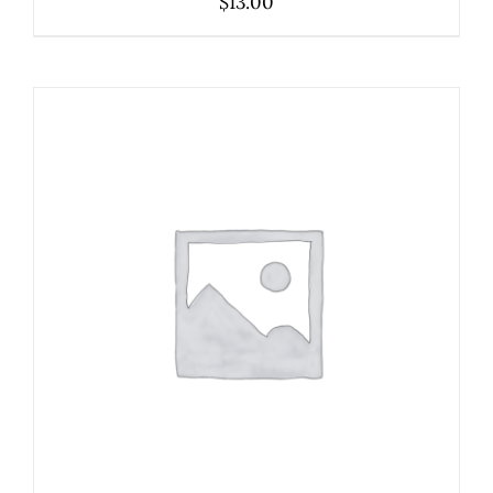
$
13.00
ADICIONAR
/
DETALHES