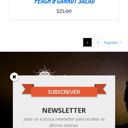
Peach & Carrot Salad
$
25.00
1
2
Seguinte
Sou um caminhante da Luz,
na senda do Despertar da Consciência
NEWSLETTER
para a Unidade.
Junte-se à nossa newsletter para receber as
últimas notícias.